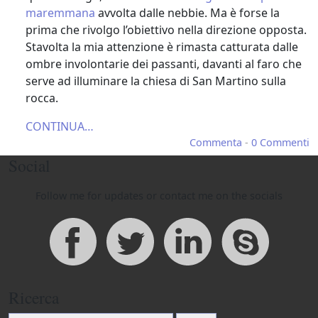
Conchiglie in Maremma
maremmana
avvolta dalle nebbie. Ma è forse la
prima che rivolgo l’obiettivo nella direzione opposta.
Fotografia, cronache e racconti in
Stavolta la mia attenzione è rimasta catturata dalle
Maremma Toscana
ombre involontarie dei passanti, davanti al faro che
serve ad illuminare la chiesa di San Martino sulla
rocca.
CONTINUA…
Commenta
-
0 Commenti
Social
Follow me for updates or contact me on the socials
Ricerca