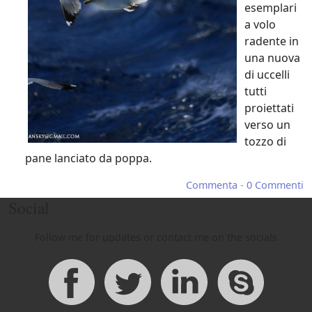
Conchiglie in Maremma
esemplari
a volo
Fotografia, cronache e racconti in
radente in
Maremma Toscana
una nuova
di uccelli
tutti
proiettati
verso un
tozzo di
pane lanciato da poppa.
Commenta
-
0 Commenti
Social
Follow me for updates or contact me on the socials