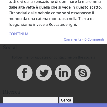
tutti e vi da la sensazione di dominare la maremma
Conchiglie in Maremma
dalle alte vette è quella che si vede in questo scatto.
Fotografia, cronache e racconti in
Circondati dalle nebbie come se si osservasse il
Maremma Toscana
mondo da una catena montuosa nella Tierra del
fuego, siamo invece a Roccatederighi.
CONTINUA…
Commenta
-
0 Commenti
Social
Follow me for updates or contact me on the socials
Ricerca
Cerca: