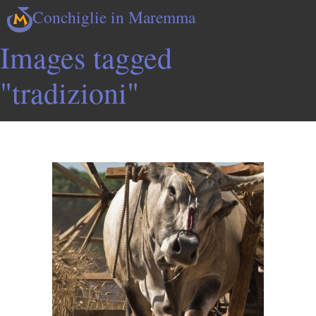
Conchiglie in Maremma
Images tagged
"tradizioni"