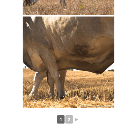
1
2
►