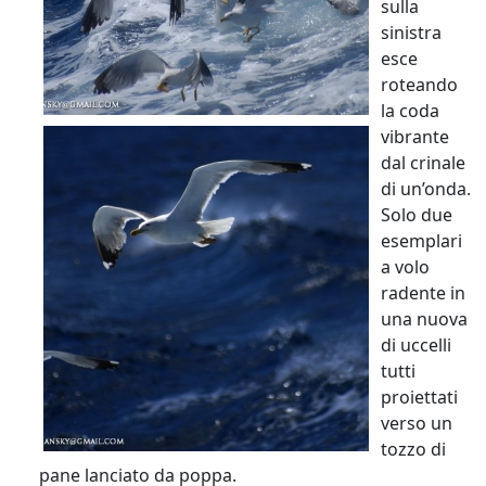
sulla
sinistra
esce
roteando
la coda
vibrante
dal crinale
di un’onda.
Solo due
esemplari
a volo
radente in
una nuova
di uccelli
tutti
proiettati
verso un
tozzo di
pane lanciato da poppa.