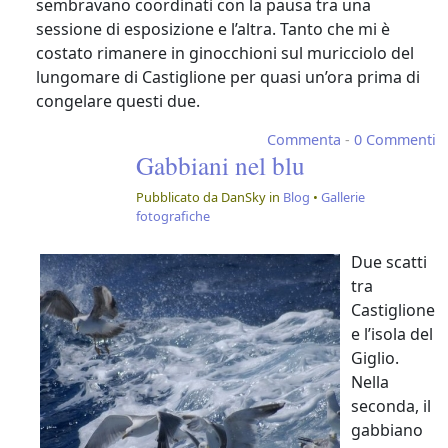
sembravano coordinati con la pausa tra una
Conchiglie in Maremma
sessione di esposizione e l’altra. Tanto che mi è
Fotografia, cronache e racconti in
costato rimanere in ginocchioni sul muricciolo del
Maremma Toscana
lungomare di Castiglione per quasi un’ora prima di
congelare questi due.
Commenta
-
0 Commenti
Gabbiani nel blu
Pubblicato da DanSky in
Blog
•
Gallerie
fotografiche
Due scatti
tra
Castiglione
e l’isola del
Giglio.
Nella
seconda, il
gabbiano