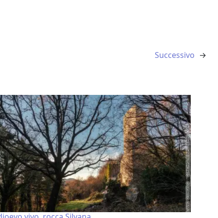
Successivo
→
ioevo vivo, rocca Silvana