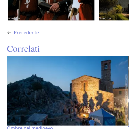
←
Precedente
Correlati
Ombre nel medioevo