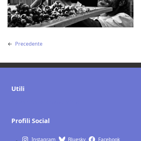
←
Precedente
Utili
Contatti
Gallerie fotografiche
Profili Social
Instagram
Bluesky
Facebook