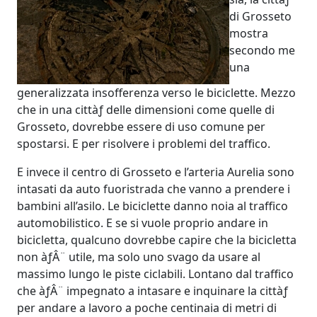
di Grosseto
mostra
secondo me
una
generalizzata insofferenza verso le biciclette. Mezzo
che in una cittàƒ delle dimensioni come quelle di
Grosseto, dovrebbe essere di uso comune per
spostarsi. E per risolvere i problemi del traffico.
E invece il centro di Grosseto e l’arteria Aurelia sono
intasati da auto fuoristrada che vanno a prendere i
bambini all’asilo. Le biciclette danno noia al traffico
automobilistico. E se si vuole proprio andare in
bicicletta, qualcuno dovrebbe capire che la bicicletta
non àƒÂ¨ utile, ma solo uno svago da usare al
massimo lungo le piste ciclabili. Lontano dal traffico
che àƒÂ¨ impegnato a intasare e inquinare la cittàƒ
per andare a lavoro a poche centinaia di metri di