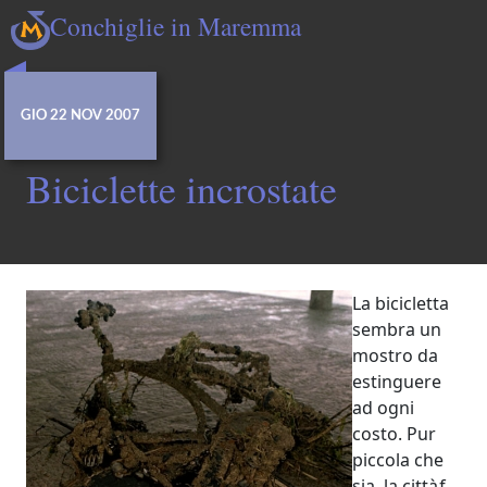
Conchiglie in Maremma
GIO 22 NOV 2007
Biciclette incrostate
La bicicletta
sembra un
mostro da
estinguere
ad ogni
costo. Pur
piccola che
sia, la cittàƒ