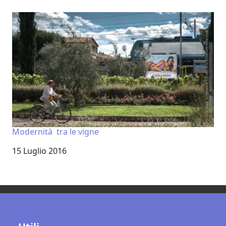
Modernità tra le vigne
Data
15 Luglio 2016