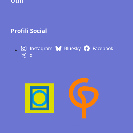
Utili
Contatti
Gallerie fotografiche
Profili Social
Instagram
Bluesky
Facebook
X
Learn with a poster
Design, webdesign,
illustration