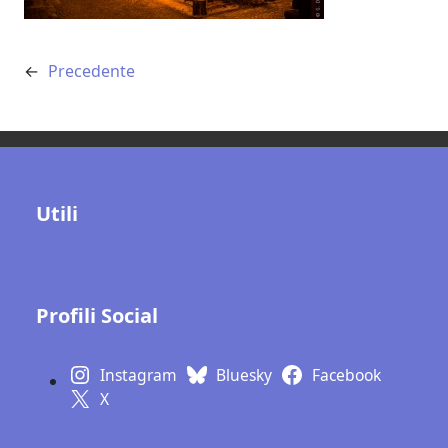
←
Precedente
Utili
Contatti
Gallerie fotografiche
Profili Social
Instagram
Bluesky
Facebook
X