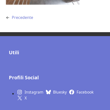
←
Precedente
Utili
Contatti
Gallerie fotografiche
Profili Social
Instagram
Bluesky
Facebook
X