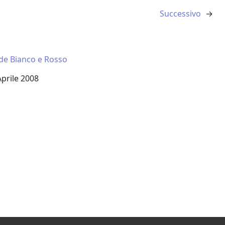
Successivo
→
de Bianco e Rosso
a
Aprile 2008