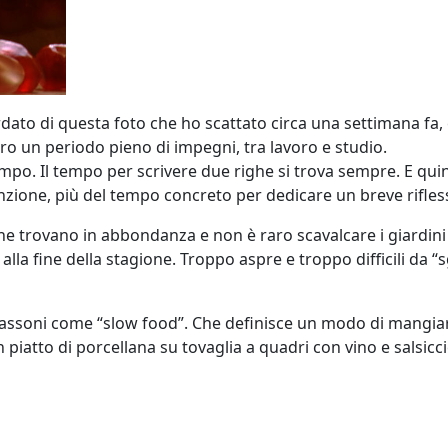
dato di questa foto che ho scattato circa una settimana fa, 
ro un periodo pieno di impegni, tra lavoro e studio.
po. Il tempo per scrivere due righe si trova sempre. E quind
enzione, più del tempo concreto per dedicare un breve rifles
se ne trovano in abbondanza e non è raro scavalcare i giardi
 alla fine della stagione. Troppo aspre e troppo difficili da
sassoni come “slow food”. Che definisce un modo di mangia
atto di porcellana su tovaglia a quadri con vino e salsiccie”