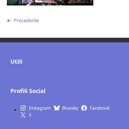
←
Precedente
Utili
Contatti
Gallerie fotografiche
Profili Social
Instagram
Bluesky
Facebook
X