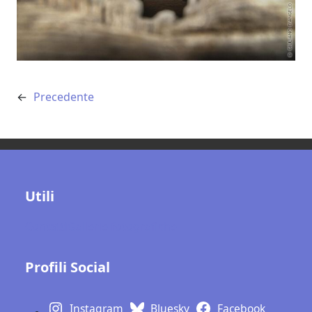
←
Precedente
Utili
Contatti
Gallerie fotografiche
Profili Social
Instagram
Bluesky
Facebook