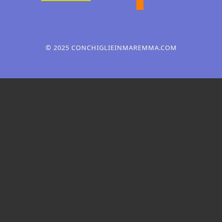
Learn with a poster
Design, webdesign,
illustration
© 2025 CONCHIGLIEINMAREMMA.COM