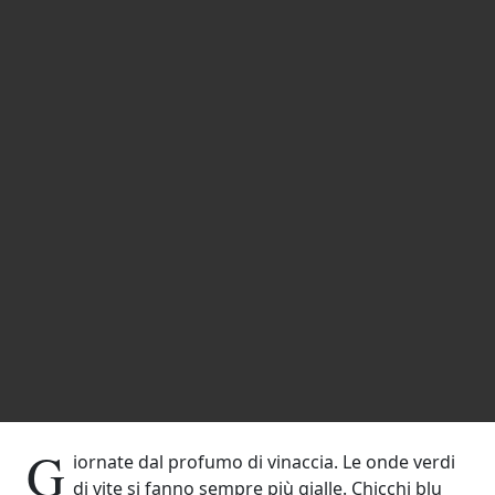
G
iornate dal profumo di vinaccia. Le onde verdi
di vite si fanno sempre più gialle. Chicchi blu