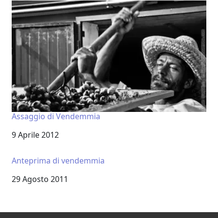
Assaggio di Vendemmia
Data
9 Aprile 2012
Anteprima di vendemmia
Data
29 Agosto 2011