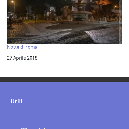
Notte di roma
Data
27 Aprile 2018
Utili
Contatti
Gallerie fotografiche