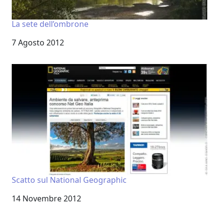
La sete dell’ombrone
Data
7 Agosto 2012
Scatto sul National Geographic
Data
14 Novembre 2012