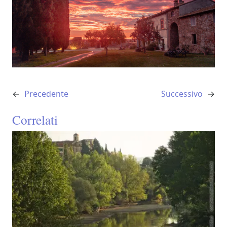
←
Precedente
Successivo
→
Correlati