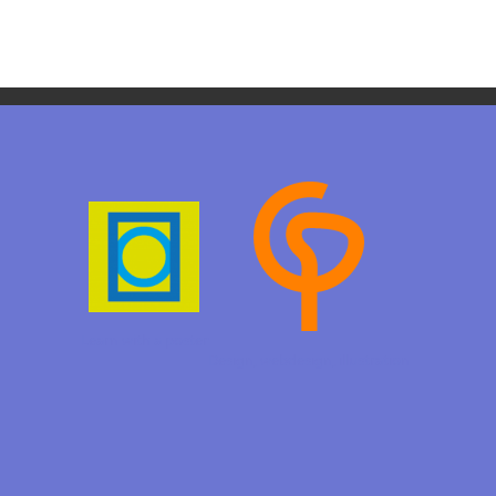
Learn with a poster
Design, webdesign,
illustration