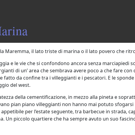
Marina
 Maremma, il lato triste di marina o il lato povero che ritro
iaggia e le vie che si confondono ancora senza marciapiedi so
gianti di un’ area che sembrava avere poco a che fare con qu
fatto da confine tra i villeggianti e i pescatori. E le sponde 
ggio del west.
tezza della cementificazione, in mezzo alla pineta e sopratt
ntavano pian piano villeggianti non hanno mai potuto sfogarsi
 appetibile per l’estate seguente, tra barbecue in strada, 
rina. Un piccolo quartiere che ha sempre avuto un suo fascin