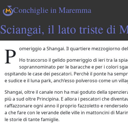
Conchiglie in Maremma
Sciangai, il lato triste di 
P
omeriggio a Shangai. Il quartiere mezzogiorno della
Ho trascorso il gelido pomeriggio di ieri tra la sp
soprannominato per le baracche e per i colori sgar
ospitando le case dei pescatori. Perchè il ponte ha sempre 
e sudice e il luna park, anch’esso polveroso come un villa
Shangai, oltre il canale non ha mai goduto della spenziera
più a sud oltre Principina. E allora i pescatori che dive
raffazzonare ogni anno il proprio fazzoletto e renderselo
a che fare con le verande delle ville in mattoncini di Ma
le storie di tante famiglie.