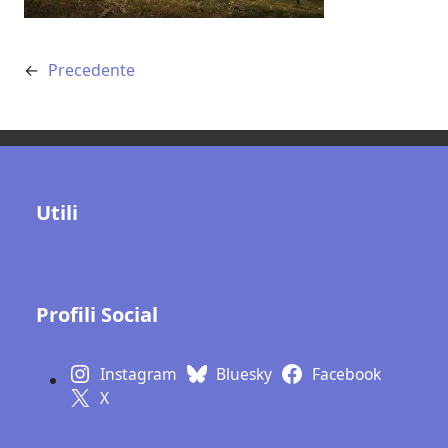
←
Precedente
Utili
Contatti
Gallerie fotografiche
Profili Social
Instagram
Bluesky
Facebook
X