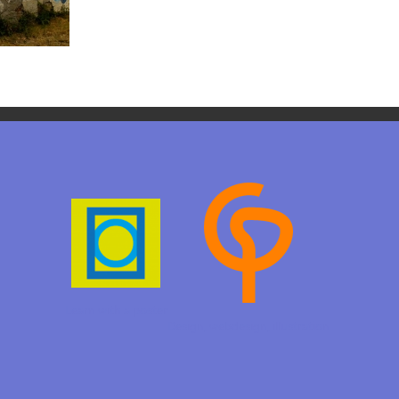
Learn with a poster
Design, webdesign,
illustration