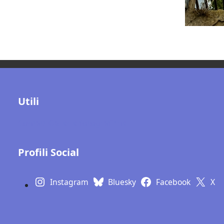
Utili
Contatti
Gallerie fotografiche
Profili Social
Instagram
Bluesky
Facebook
X