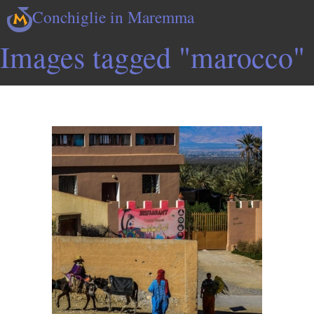
Conchiglie in Maremma
Images tagged "marocco"