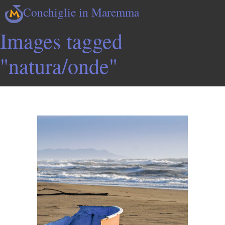
Conchiglie in Maremma
Images tagged
"natura/onde"