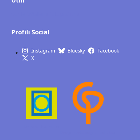
Utili
Contatti
Gallerie fotografiche
Profili Social
Instagram
Bluesky
Facebook
X
Learn with a poster
Design, webdesign,
illustration