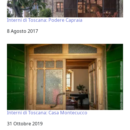
Interni di Toscana: Podere Capraia
Data
8 Agosto 2017
Interni di Toscana: Casa Montecucco
Data
31 Ottobre 2019