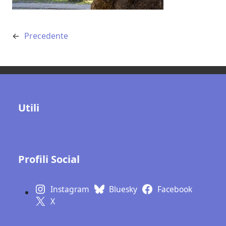
←
Precedente
Utili
Contatti
Gallerie fotografiche
Profili Social
Instagram
Bluesky
Facebook
X