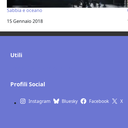
Sabbia e oceano
Data
15 Gennaio 2018
Utili
Contatti
Gallerie fotografiche
Profili Social
Instagram
Bluesky
Facebook
X