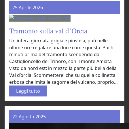
a
25 Aprile 2026
m
o
n
Tramonto sulla val d’Orcia
t
o
Un intera giornata grigia e piovosa, può nelle
d
ultime ore regalare una luce come questa. Pochi
i
minuti prima del tramonto scendendo da
e
Castiglioncello del Trinoro, con il monte Amiata
t
visto da nord est: in mezzo la parte più bella della
r
Val d’orcia. Scommetterei che su quella collinetta
o
erbosa che imita le sagome del vulcano, proprio…
l
:
Leggi tutto
a
T
b
r
o
a
r
22 Agosto 2025
m
d
o
o