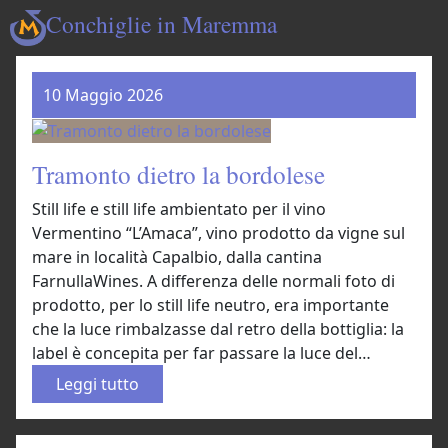
Conchiglie in Maremma
10 Maggio 2026
Tramonto dietro la bordolese
Still life e still life ambientato per il vino
Vermentino “L’Amaca”, vino prodotto da vigne sul
mare in località Capalbio, dalla cantina
FarnullaWines. A differenza delle normali foto di
prodotto, per lo still life neutro, era importante
che la luce rimbalzasse dal retro della bottiglia: la
label è concepita per far passare la luce del…
:
Leggi tutto
T
r