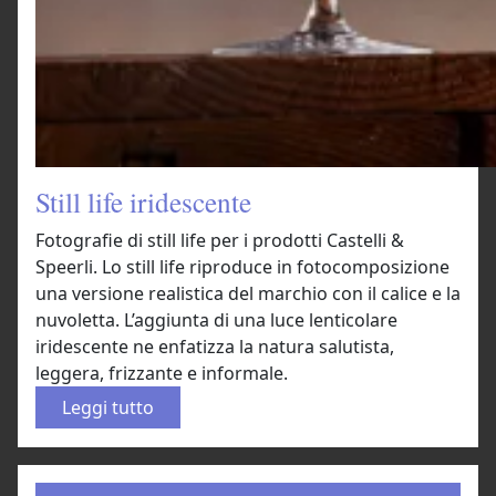
Still life iridescente
Fotografie di still life per i prodotti Castelli &
Speerli. Lo still life riproduce in fotocomposizione
una versione realistica del marchio con il calice e la
nuvoletta. L’aggiunta di una luce lenticolare
iridescente ne enfatizza la natura salutista,
leggera, frizzante e informale.
:
Leggi tutto
S
t
i