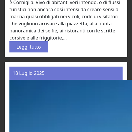
è Corniglia. Vivo di abitanti veri intendo, o di flussi
turistici non ancora così intensi da creare sensi di
marcia quasi obbligati nei vicoli; code di visitatori
che vogliono arrivare alla piazzetta, alla punta
panoramica dei selfie, ai ristoranti con le scritte
corsive e alle friggitorie,…
:
Leggi tutto
L
’
o
18 Luglio 2025
r
a
t
o
r
i
o
d
e