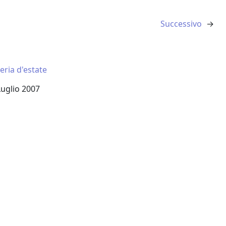
Successivo
→
eria d'estate
a
Luglio 2007