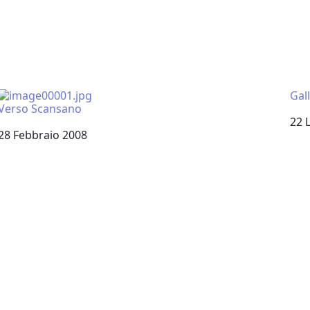
Gall
Verso Scansano
Dat
22 
Data
28 Febbraio 2008