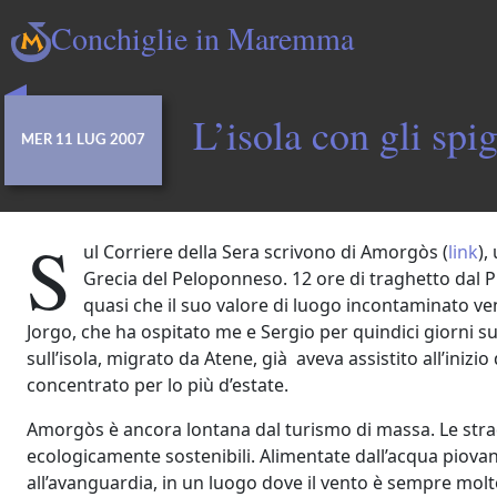
Conchiglie in Maremma
L’isola con gli spig
MER 11 LUG 2007
S
ul Corriere della Sera scrivono di Amorgòs (
link
),
Grecia del Peloponneso. 12 ore di traghetto dal P
quasi che il suo valore di luogo incontaminato v
Jorgo, che ha ospitato me e Sergio per quindici giorni sul
sull’isola, migrato da Atene, già aveva assistito all’iniz
concentrato per lo più d’estate.
Amorgòs è ancora lontana dal turismo di massa. Le strad
ecologicamente sostenibili. Alimentate dall’acqua piovana 
all’avanguardia, in un luogo dove il vento è sempre molto 