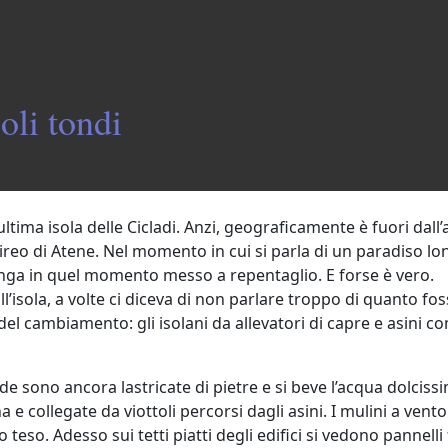
oli tondi
 ultima isola delle Cicladi. Anzi, geograficamente è fuori dall
ireo di Atene. Nel momento in cui si parla di un paradiso l
enga in quel momento messo a repentaglio. E forse è vero.
l’isola, a volte ci diceva di non parlare troppo di quanto fos
io del cambiamento: gli isolani da allevatori di capre e asini
e sono ancora lastricate di pietre e si beve l’acqua dolcis
e collegate da viottoli percorsi dagli asini. I mulini a vento
teso. Adesso sui tetti piatti degli edifici si vedono pannelli 